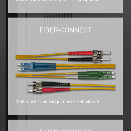
FIBER-CONNECT
Multimode- und Singelmode- Patchkabel