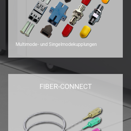
Multimode- und Singelmodekupplungen
FIBER-CONNECT