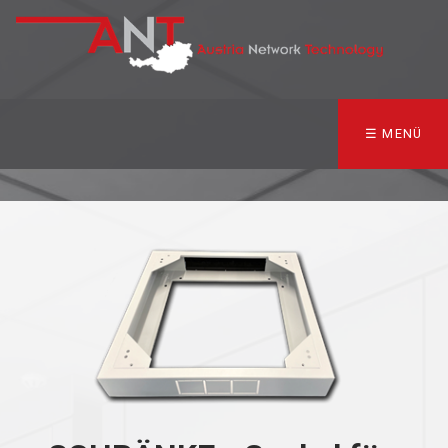
☰ MENÜ