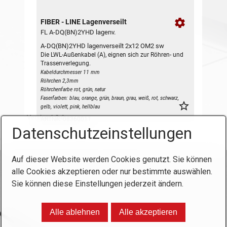
Datenschutzeinstellungen
Auf dieser Website werden Cookies genutzt. Sie können
alle Cookies akzeptieren oder nur bestimmte auswählen.
Startseite
Kontakt
Impressum
Produkte
Sie können diese Einstellungen jederzeit ändern.
So finden Sie uns
Intern
© 2023 ANT Handels- und Dienstleistungs GmbH
Alle ablehnen
Alle akzeptieren