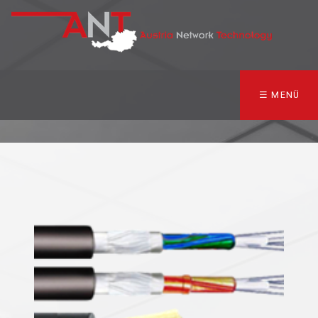
☰ MENÜ