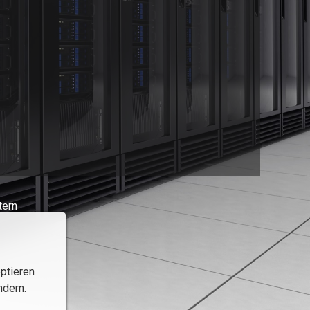
tern
ptieren
ndern.