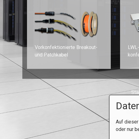
Vorkonfektionierte Breakout-
LWL-
und Patchkabel
konf
Sta
Daten
Auf dieser
oder nur b