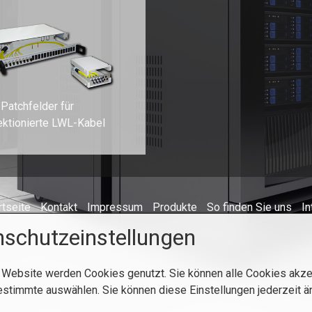
Patchfelder für
ektionierte LWL-Kabel
rtseite
Kontakt
Impressum
Produkte
So finden Sie uns
In
schutzeinstellungen
© 2023 ANT Handels- und Dienstleistungs GmbH
 Website werden Cookies genutzt. Sie können alle Cookies akze
estimmte auswählen. Sie können diese Einstellungen jederzeit ä